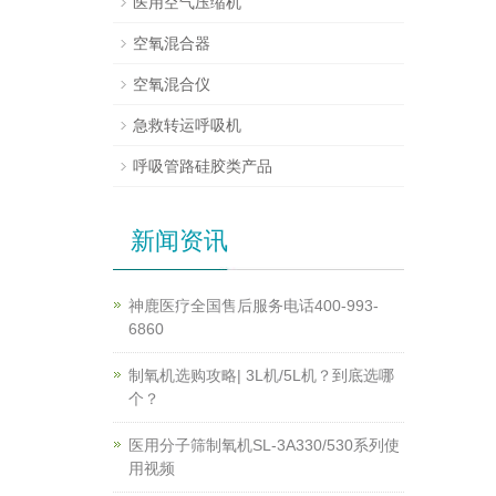
医用空气压缩机
空氧混合器
空氧混合仪
急救转运呼吸机
呼吸管路硅胶类产品
新闻资讯
神鹿医疗全国售后服务电话400-993-
6860
制氧机选购攻略| 3L机/5L机？到底选哪
个？
医用分子筛制氧机SL-3A330/530系列使
用视频