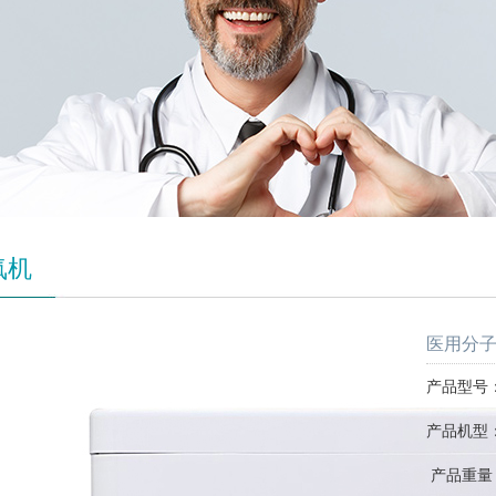
氧机
医用分子筛
产品型号：S
产品机型：
产品重量：