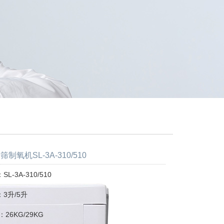
制氧机SL-3A-310/510
L-3A-310/510
3升/5升
26KG/29KG