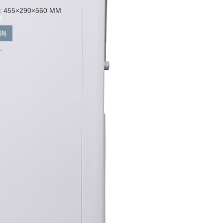
55×290×560 MM
询