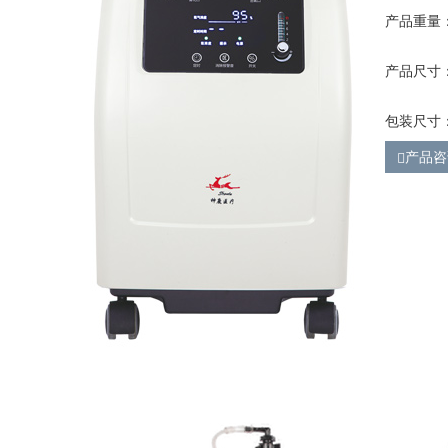
产品重量：
产品尺寸：3
包装尺寸：4
产品咨