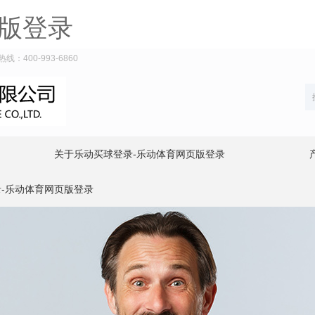
页版登录
00-993-6860
关于乐动买球登录-乐动体育网页版登录
-乐动体育网页版登录