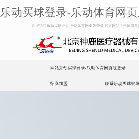
乐动买球登录-乐动体育网
欢迎访问乐动买球登录-乐动体育网页版登录 官方网站！全国服务热线：4
网站乐动买球登录-乐动体育网页版登录
招商加盟
联系乐动买球登录