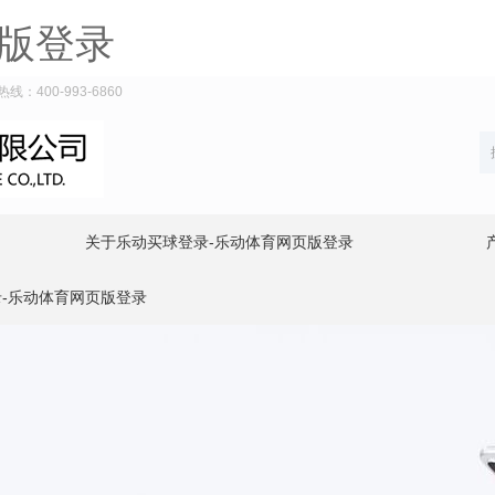
页版登录
00-993-6860
关于乐动买球登录-乐动体育网页版登录
-乐动体育网页版登录