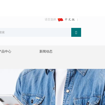
语言选择:
产品中心
新闻动态