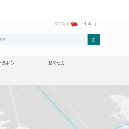
语言选择:
产品中心
新闻动态