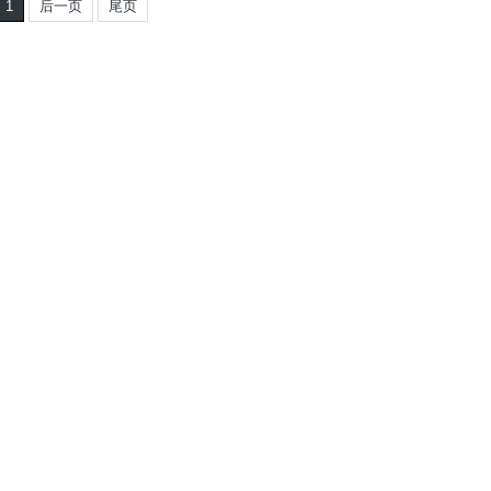
1
后一页
尾页