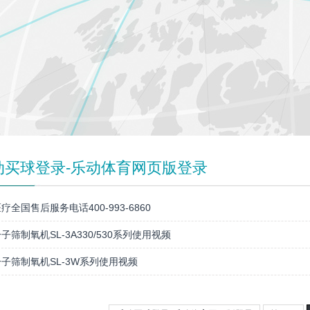
动买球登录-乐动体育网页版登录
疗全国售后服务电话400-993-6860
子筛制氧机SL-3A330/530系列使用视频
子筛制氧机SL-3W系列使用视频