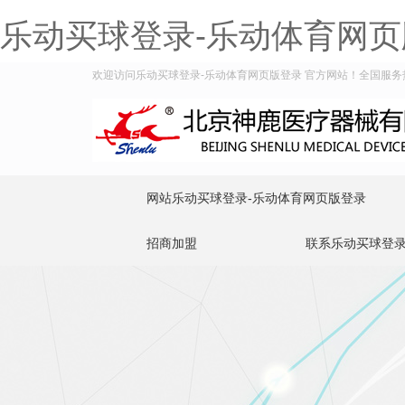
乐动买球登录-乐动体育网
欢迎访问乐动买球登录-乐动体育网页版登录 官方网站！全国服务热线：4
网站乐动买球登录-乐动体育网页版登录
招商加盟
联系乐动买球登录