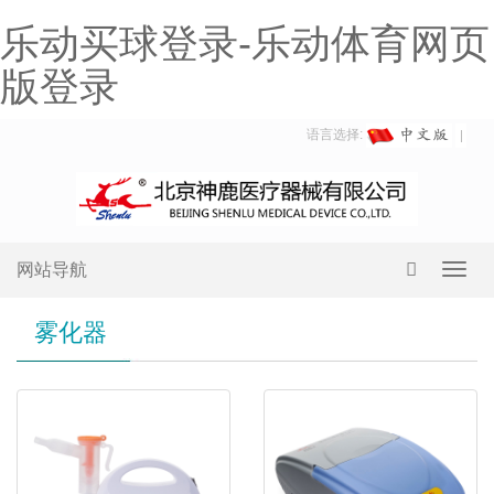
乐动买球登录-乐动体育网页
版登录
语言选择:
网站导航
Toggl
navig
雾化器