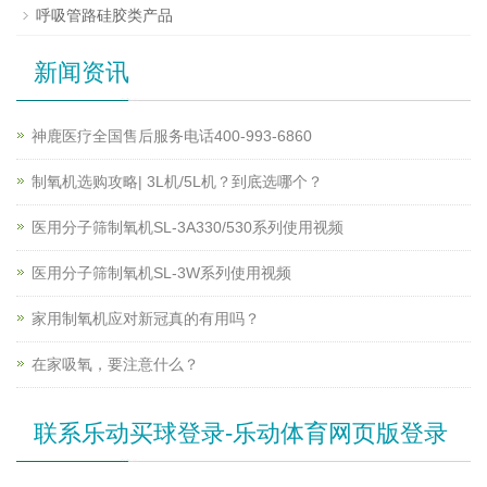
呼吸管路硅胶类产品
新闻资讯
神鹿医疗全国售后服务电话400-993-6860
制氧机选购攻略| 3L机/5L机？到底选哪个？
医用分子筛制氧机SL-3A330/530系列使用视频
医用分子筛制氧机SL-3W系列使用视频
家用制氧机应对新冠真的有用吗？
在家吸氧，要注意什么？
联系乐动买球登录-乐动体育网页版登录