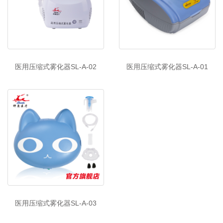
医用压缩式雾化器SL-A-02
医用压缩式雾化器SL-A-01
医用压缩式雾化器SL-A-03