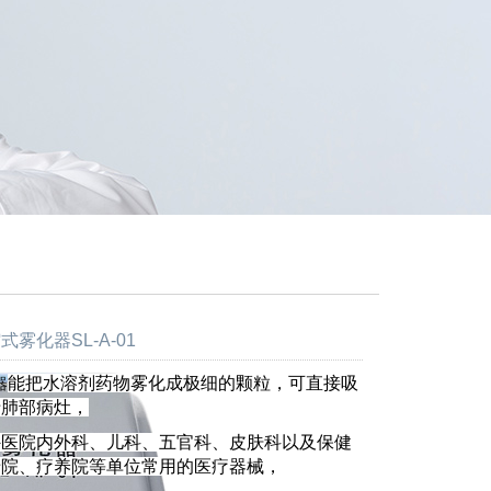
雾化器SL-A-01
能把水溶剂药物雾化成极细的颗粒，可直接吸
器
于肺部病灶，
外医院内外科、儿科、五官科、皮肤科以及保健
老院、疗养院等单位常用的医疗器械，