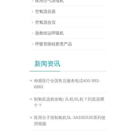
医用空气压缩机
空氧混合器
空氧混合仪
急救转运呼吸机
呼吸管路硅胶类产品
新闻资讯
神鹿医疗全国售后服务电话400-993-
6860
制氧机选购攻略| 3L机/5L机？到底选哪
个？
医用分子筛制氧机SL-3A330/530系列使
用视频