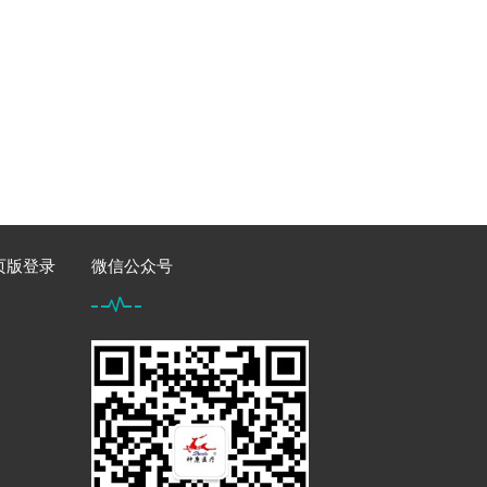
页版登录
微信公众号