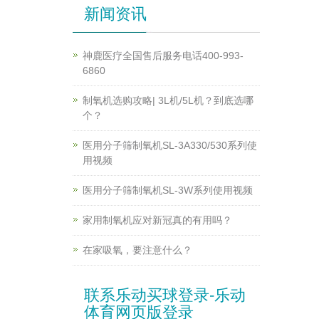
新闻资讯
神鹿医疗全国售后服务电话400-993-
6860
制氧机选购攻略| 3L机/5L机？到底选哪
个？
医用分子筛制氧机SL-3A330/530系列使
用视频
医用分子筛制氧机SL-3W系列使用视频
家用制氧机应对新冠真的有用吗？
在家吸氧，要注意什么？
联系乐动买球登录-乐动
体育网页版登录