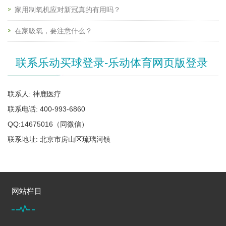
家用制氧机应对新冠真的有用吗？
在家吸氧，要注意什么？
联系乐动买球登录-乐动体育网页版登录
联系人: 神鹿医疗
联系电话: 400-993-6860
QQ:14675016（同微信）
联系地址: 北京市房山区琉璃河镇
网站栏目