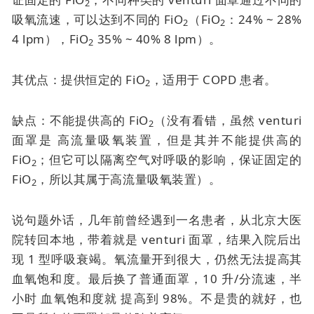
2
吸氧流速，可以达到不同的 FiO
（FiO
：24% ~ 28%
2
2
4 lpm），FiO
35% ~ 40% 8 lpm）。
2
其优点：提供恒定的 FiO
，适用于 COPD 患者。
2
缺点：不能提供高的 FiO
（没有看错，虽然
venturi
2
面罩是
高流量吸氧装置，但是其并不能提供高的
FiO
；但它可以隔离空气对呼吸的影响，保证固定的
2
FiO
，所以其属于高流量吸氧装置）。
2
说句题外话，几年前曾经遇到一名患者，从北京大医
院转回本地，带着就是
venturi 面罩
，结果入院后出
现 1 型呼吸衰竭。氧流量开到很大，仍然无法提高其
血氧饱和度。最后换了普通面罩，10 升/分流速，半
小时
血氧饱和度就
提高到 98%。不是贵的就好，也