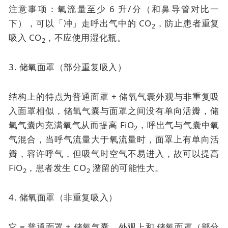
注意事项：氧流量至少 6 升/分（和鼻导管对比一
下），可以「冲」走呼出气中的 CO
，防止患者重复
2
吸入 CO
，不应使用湿化瓶。
2
3. 储氧面罩（部分重复吸入）
结构上的特点为普通面罩 + 储氧气囊外观与非重复吸
入面罩相似，储氧气囊与面罩之间没有单向活瓣，储
氧气囊内充满氧气从而提高 FiO
，呼出气与气囊中氧
2
气混合，当呼气流量大于氧流量时，面罩上有单向活
瓣，容许呼气，但吸气时空气不易进入，故可以提高
FiO
，患者发生 CO
潴留的可能性大。
2
2
4. 储氧面罩（非重复吸入）
它 = 普通面罩 + 储氧气囊。外观上和
储氧面罩（部分