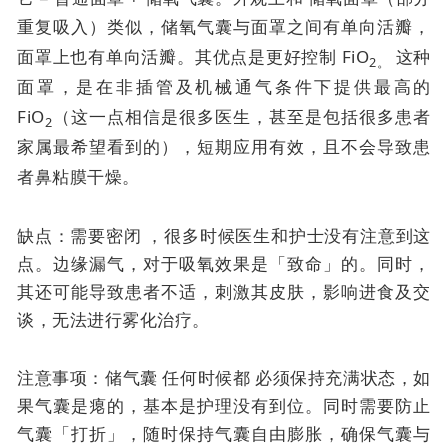
重复吸入）类似，
储氧气囊与面罩之间有单向活瓣，
面罩上也有单向活瓣。其优点是
更好控制 FiO
这种
2。
面罩，是在非插管及机械通气条件下提供最高的
FiO
（这一点相信是很多医生，甚至是包括很多患者
2
家属最希望看到的），短期应用有效，且不会导致患
者鼻粘膜干燥。
缺点：需要密闭 ，很多时候医生和护士没有注意到这
点。边缘漏气，对于吸氧效果是「致命」的。同时，
其还可能导致患者不适，刺激其皮肤，影响进食及交
谈，无法进行雾化治疗。
注意事项：储气囊
任何时候都
必须保持充满状态，如
果气囊是瘪的，基本是护理没有到位。同时需要防止
气囊「打折」，随时保持气囊自由膨胀，确保气囊与