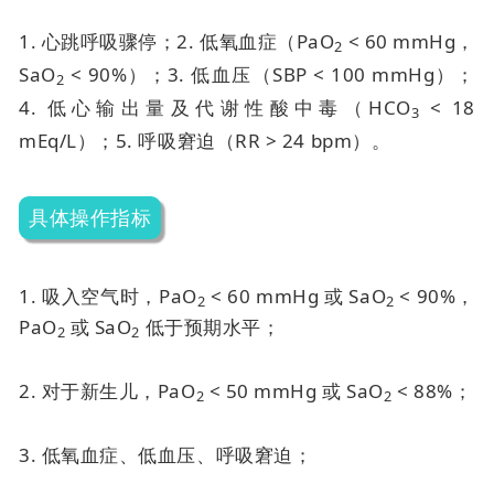
1. 心跳呼吸骤停；
2. 低氧血症（PaO
< 60 mmHg，
2
SaO
< 90%）；
3. 低血压（SBP < 100 mmHg）；
2
4. 低心输出量及代谢性酸中毒（HCO
< 18
3
mEq/L）；
5. 呼吸窘迫（RR > 24 bpm）。
具体操作指标
1. 吸入空气时，PaO
< 60 mmHg 或 SaO
< 90%，
2
2
PaO
或 SaO
低于预期水平；
2
2
2. 对于新生儿，PaO
< 50 mmHg 或 SaO
< 88%；
2
2
3. 低氧血症、低血压、呼吸窘迫；