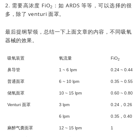
2. 需要高浓度 FiO
：如 ARDS 等等，可以选择的很
2
多，除了
venturi 面罩
。
最后提纲挈领，总结一下上面文章的内容，不同吸氧
器械的效果。
吸氧装置
氧流量
FiO
2
鼻导管
1 ~ 6 lpm
0.24 ~ 0.44*
普通面罩
6 ~ 10 lpm
0.35 ~ 0.55*
储氧面罩
10 ~ 15 lpm
0.60 ~ 0.80*
Venturi 面罩
3 lpm
0.24，0.26，0
6 lpm
0.35，0.40，0
麻醉气囊面罩
12 ~ 15 lpm
1