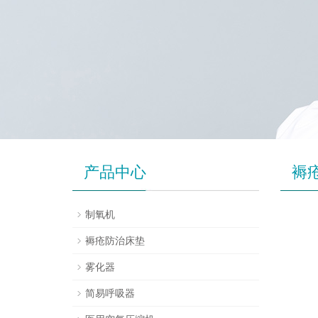
产品中心
褥
制氧机
褥疮防治床垫
雾化器
简易呼吸器