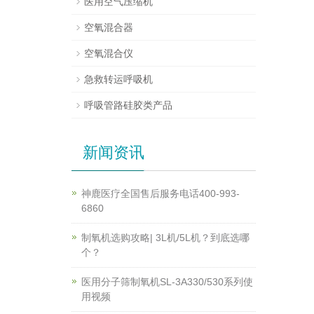
医用空气压缩机
空氧混合器
空氧混合仪
急救转运呼吸机
呼吸管路硅胶类产品
新闻资讯
神鹿医疗全国售后服务电话400-993-
6860
制氧机选购攻略| 3L机/5L机？到底选哪
个？
医用分子筛制氧机SL-3A330/530系列使
用视频