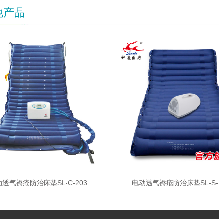
他产品
透气褥疮防治床垫SL-C-203
电动透气褥疮防治床垫SL-S-1