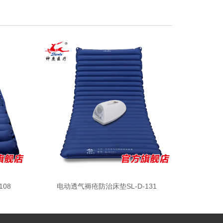
08
电动透气褥疮防治床垫SL-D-131