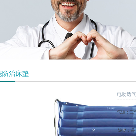
疮防治床垫
电动透气
气道：三
波动：是