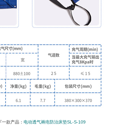
下一款产品：
电动透气褥疮防治床垫SL-S-109