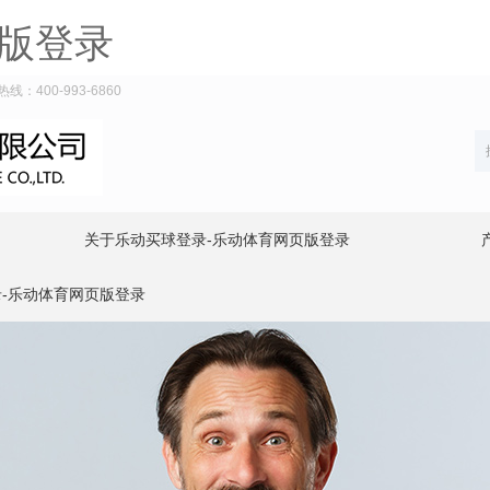
页版登录
00-993-6860
关于乐动买球登录-乐动体育网页版登录
-乐动体育网页版登录