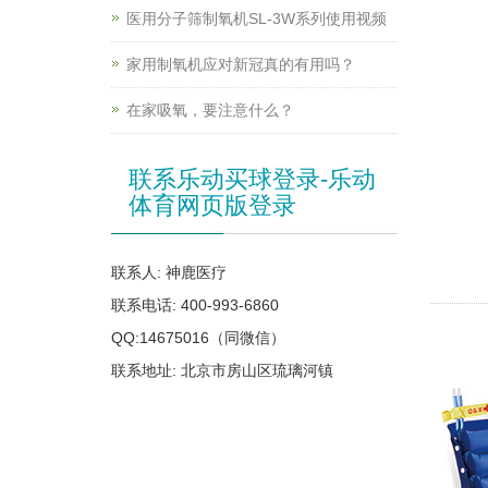
医用分子筛制氧机SL-3W系列使用视频
家用制氧机应对新冠真的有用吗？
在家吸氧，要注意什么？
联系乐动买球登录-乐动
体育网页版登录
联系人: 神鹿医疗
联系电话: 400-993-6860
QQ:14675016（同微信）
联系地址: 北京市房山区琉璃河镇