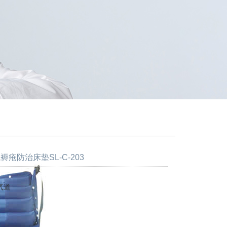
褥疮防治床垫SL-C-203
气道