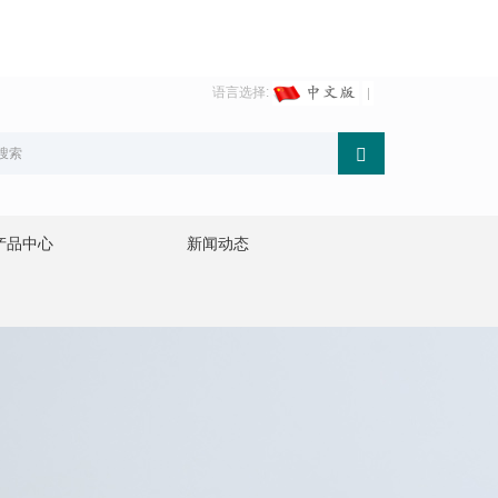
语言选择:
产品中心
新闻动态