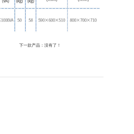
下一款产品：没有了！