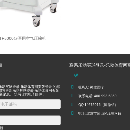
TF5000@医用空气压缩机
阅
联系乐动买球登录-乐动体育网
乐动买球登录-乐动体育网页版登录 的邮
联系人: 神鹿医疗
您将更新乐动买球登录-乐动体育网页版
最新消息。 填写你的电子邮件：
联系电话: 400-993-6860
QQ:14675016（同微信）
地址: 北京市房山区琉璃河镇