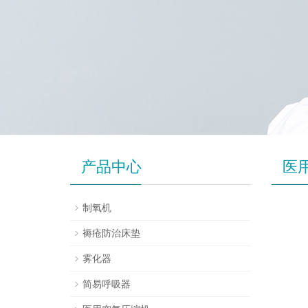
产品中心
医
制氧机
褥疮防治床垫
雾化器
简易呼吸器