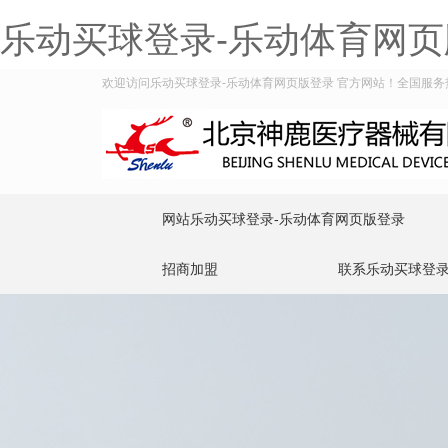
乐动买球登录-乐动体育网
欢迎访问乐动买球登录-乐动体育网页版登录 官方网站！全国服务热线：4
网站乐动买球登录-乐动体育网页版登录
招商加盟
联系乐动买球登录