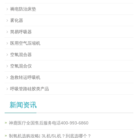
褥疮防治床垫
雾化器
简易呼吸器
医用空气压缩机
空氧混合器
空氧混合仪
急救转运呼吸机
呼吸管路硅胶类产品
新闻资讯
神鹿医疗全国售后服务电话400-993-6860
制氧机选购攻略| 3L机/5L机？到底选哪个？